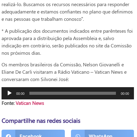
realizá-lo. Buscamos os recursos necessários para responder
adequadamente e estamos confiantes no plano que definimos
e nas pessoas que trabalham conosco”.
* A publicação dos documentos indicados entre parênteses foi
aprovada para a distribuição pela Assembleia e, salvo
indicação em contrário, serão publicados no site da Comissão
nos próximos dias.
Os membros brasileiros da Comissão, Nelson Giovanelli e
Eliane De Carli visitaram a Rádio Vaticano – Vatican News e
conversaram com Silvonei José:
Tocador
00:00
00:00
de
Fonte:
Vatican News
áudio
Compartilhe nas redes sociais
Facebook
WhatsApp